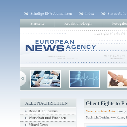
Ständige ENA-Journalisten
Index
Status-Abfra
Startseite
Redaktions-Login
Fotogaler
Ghent Fights to Pr
ALLE NACHRICHTEN
Reise & Tourismus
Verantwortlicher Autor:
Sonny P
Nachricht/Bericht: +++ Kunst,
Wirtschaft und Finanzen
Mixed News