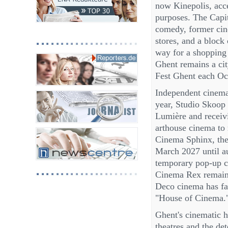
now Kinepolis, acce
purposes. The Capit
comedy, former cine
stores, and a bloc
way for a shopping 
Ghent remains a cit
Fest Ghent each Oct
Independent cinemas 
year, Studio Skoop 
Lumière and receivi
arthouse cinema to
Cinema Sphinx, the 
March 2027 until a
temporary pop-up c
Cinema Rex remains 
Deco cinema has fall
"House of Cinema." 
Ghent's cinematic he
theatres and the det