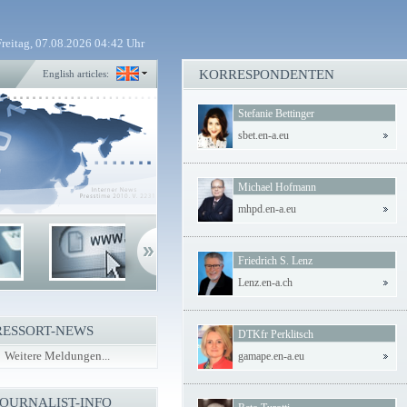
Freitag, 07.08.2026 04:42 Uhr
KORRESPONDENTEN
English articles:
Stefanie Bettinger
sbet.en-a.eu
Michael Hofmann
mhpd.en-a.eu
Friedrich S. Lenz
Lenz.en-a.ch
RESSORT-NEWS
DTKfr Perklitsch
Weitere Meldungen...
gamape.en-a.eu
JOURNALIST-INFO