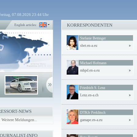
Freitag, 07.08.2026 23:44 Uhr
KORRESPONDENTEN
English articles:
Stefanie Bettinger
sbet.en-a.eu
Michael Hofmann
mhpd.en-a.eu
Friedrich S. Lenz
Lenz.en-a.ch
RESSORT-NEWS
DTKfr Perklitsch
Weitere Meldungen...
gamape.en-a.eu
JOURNALIST-INFO