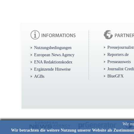
Pressejournalis
Nutzungsbedingungen
Reporters.de
European News Agency
Presseausweis
ENA Redaktionskodex
Journalist Cred
Ergänzende Hinweise
BlueGFX
AGBs
Wir nu
Wir betrachten die weitere Nutzung unserer Website als Zustimmu