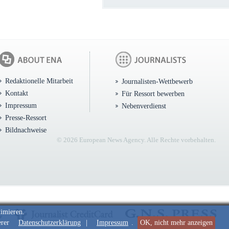
Redaktionelle Mitarbeit
Journalisten-Wettbewerb
Kontakt
Für Ressort bewerben
Impressum
Nebenverdienst
Presse-Ressort
Bildnachweise
© 2026 European News Agency. Alle Rechte vorbehalten.
timieren.
erer
Datenschutzerklärung
|
Impressum
.
OK, nicht mehr anzeigen