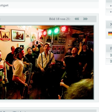
ttgart
t
Bild 18 von 21: