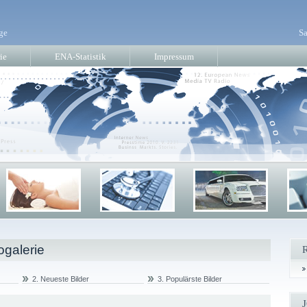
ge
Sa
ie
ENA-Statistik
Impressum
ogalerie
2. Neueste Bilder
3. Populärste Bilder