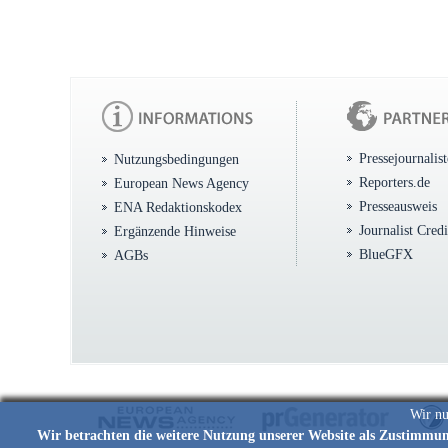
Pressejournalis
Nutzungsbedingungen
Reporters.de
European News Agency
Presseausweis
ENA Redaktionskodex
Journalist Cred
Ergänzende Hinweise
BlueGFX
AGBs
Wir nu
Wir betrachten die weitere Nutzung unserer Website als Zustimmu