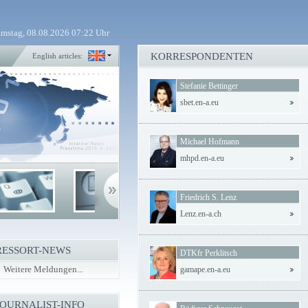
mstag, 08.08.2026 07:22 Uhr
KORRESPONDENTEN
English articles:
Stefanie Bettinger
sbet.en-a.eu
Michael Hofmann
mhpd.en-a.eu
Friedrich S. Lenz
Lenz.en-a.ch
RESSORT-NEWS
DTKfr Perklitsch
Weitere Meldungen...
gamape.en-a.eu
JOURNALIST-INFO