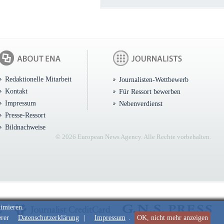
Redaktionelle Mitarbeit
Journalisten-Wettbewerb
Kontakt
Für Ressort bewerben
Impressum
Nebenverdienst
Presse-Ressort
Bildnachweise
© 2026 European News Agency. Alle Rechte vorbehalten.
timieren.
erer
Datenschutzerklärung
|
Impressum
.
OK, nicht mehr anzeigen