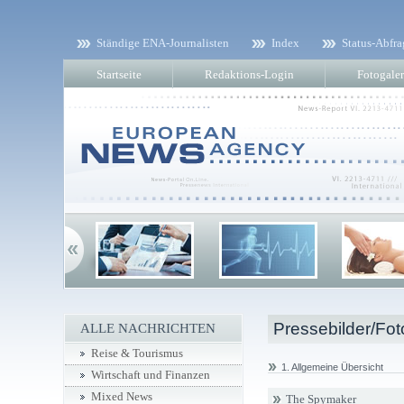
Ständige ENA-Journalisten
Index
Status-Abfra
Startseite
Redaktions-Login
Fotogaler
Pressebilder/Fot
ALLE NACHRICHTEN
Reise & Tourismus
1. Allgemeine Übersicht
Wirtschaft und Finanzen
Mixed News
The Spymaker