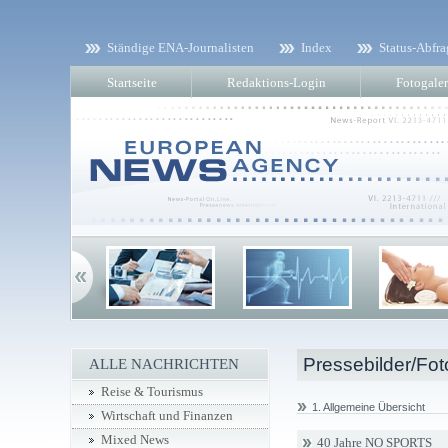
Ständige ENA-Journalisten
Index
Status-Abfra
Startseite
Redaktions-Login
Fotogaler
Pressebilder/Fot
ALLE NACHRICHTEN
Reise & Tourismus
1. Allgemeine Übersicht
Wirtschaft und Finanzen
Mixed News
40 Jahre NO SPORTS