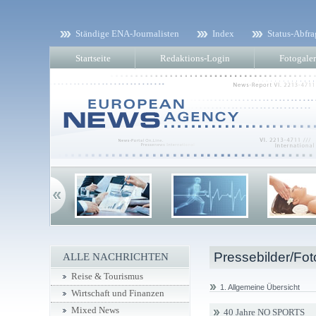
Ständige ENA-Journalisten
Index
Status-Abfra
Startseite
Redaktions-Login
Fotogaler
Pressebilder/Fot
ALLE NACHRICHTEN
Reise & Tourismus
1. Allgemeine Übersicht
Wirtschaft und Finanzen
Mixed News
40 Jahre NO SPORTS