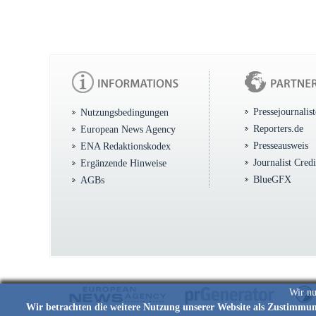
Pressejournalis
Nutzungsbedingungen
Reporters.de
European News Agency
Presseausweis
ENA Redaktionskodex
Journalist Cred
Ergänzende Hinweise
BlueGFX
AGBs
Wir nu
Wir betrachten die weitere Nutzung unserer Website als Zustimmu