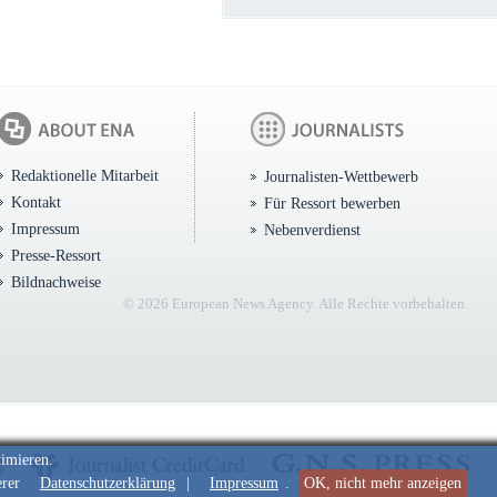
Redaktionelle Mitarbeit
Journalisten-Wettbewerb
Kontakt
Für Ressort bewerben
Impressum
Nebenverdienst
Presse-Ressort
Bildnachweise
© 2026 European News Agency. Alle Rechte vorbehalten.
timieren.
erer
Datenschutzerklärung
|
Impressum
.
OK, nicht mehr anzeigen