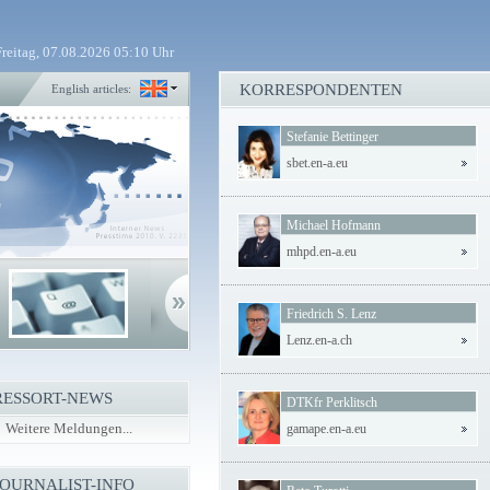
Freitag, 07.08.2026 05:10 Uhr
KORRESPONDENTEN
English articles:
Stefanie Bettinger
sbet.en-a.eu
Michael Hofmann
mhpd.en-a.eu
Friedrich S. Lenz
Lenz.en-a.ch
RESSORT-NEWS
DTKfr Perklitsch
Weitere Meldungen...
gamape.en-a.eu
JOURNALIST-INFO