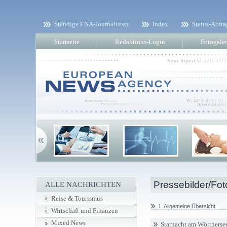
Ständige ENA-Journalisten
Index
Status-Abfra
Startseite
Redaktions-Login
Fotogaler
Pressebilder/Fot
ALLE NACHRICHTEN
Reise & Tourismus
1. Allgemeine Übersicht
Wirtschaft und Finanzen
Mixed News
Starnacht am Wörthersee