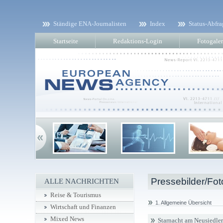
Ständige ENA-Journalisten
Index
Status-Abfra
Startseite
Redaktions-Login
Fotogaler
Pressebilder/Fot
ALLE NACHRICHTEN
Reise & Tourismus
1. Allgemeine Übersicht
Wirtschaft und Finanzen
Mixed News
Starnacht am Neusiedler