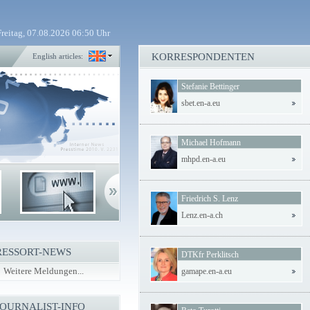
Freitag, 07.08.2026 06:50 Uhr
KORRESPONDENTEN
English articles:
Stefanie Bettinger
sbet.en-a.eu
Michael Hofmann
mhpd.en-a.eu
Friedrich S. Lenz
Lenz.en-a.ch
RESSORT-NEWS
DTKfr Perklitsch
Weitere Meldungen...
gamape.en-a.eu
JOURNALIST-INFO