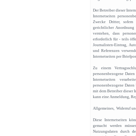
Der Betreiber dieser Intern
Internetseiten personen
Zwecke Dritter, sofern
gerichtlicher Anordnung 
verstehen, dass person
erforderlich für - teils 
Journalisten-Eintrag, Aut
und Referenzen verwende
Internetseiten per Briefpo
Zu einem Vertragsschlu
personenbezogene Daten z
Internetseiten verarbe
personenbezogene Daten be
mit dem Betreiber dieser I
kann eine Anmeldung, Regi
Allgemeines, Widerruf u
Diese Internetseiten k
gemacht werden müssen.
Nutzungsdaten durch den