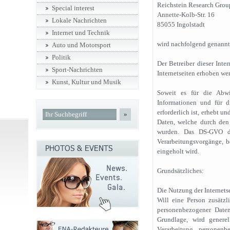
Reichstein Research Group
Special interest
Annette-Kolb-Str. 16
Lokale Nachrichten
85055 Ingolstadt
Internet und Technik
wird nachfolgend genannt: 
Auto und Motorsport
Politik
Der Betreiber dieser Inte
Sport-Nachrichten
Internetseiten erhoben w
Kunst, Kultur und Musik
Soweit es für die Abw
Informationen und für d
erforderlich ist, erhebt u
»
Daten, welche durch den N
wurden. Das DS-GVO die
Verarbeitungsvorgänge, b
eingeholt wird.
Grundsätzliches:
Die Nutzung der Internets
Will eine Person zusätzl
personenbezogener Daten 
Grundlage, wird generel
Verarbeitung personenb