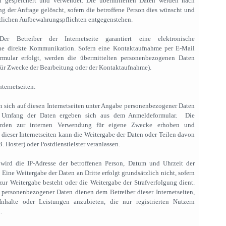
on gespeichert und verwendet. Die übermittelten Daten werden nach
g der Anfrage gelöscht, sofern die betroffene Person dies wünscht und
zlichen Aufbewahrungspflichten entgegenstehen.
Der Betreiber der Internetseite garantiert eine elektronische
e direkte Kommunikation. Sofern eine Kontaktaufnahme per E-Mail
rmular erfolgt, werden die übermittelten personenbezogenen Daten
für Zwecke der Bearbeitung oder der Kontaktaufnahme).
nternetseiten:
n sich auf diesen Internetseiten unter Angabe personenbezogener Daten
nd Umfang der Daten ergeben sich aus dem Anmeldeformular. Die
rden zur internen Verwendung für eigene Zwecke erhoben und
r dieser Internetseiten kann die Weitergabe der Daten oder Teilen davon
B. Hoster) oder Postdienstleister veranlassen.
 wird die IP-Adresse der betroffenen Person, Datum und Uhrzeit der
 Eine Weitergabe der Daten an Dritte erfolgt grundsätzlich nicht, sofern
 zur Weitergabe besteht oder die Weitergabe der Strafverfolgung dient.
ersonenbezogener Daten dienen dem Betreiber dieser Internetseiten,
Inhalte oder Leistungen anzubieten, die nur registrierten Nutzern
.