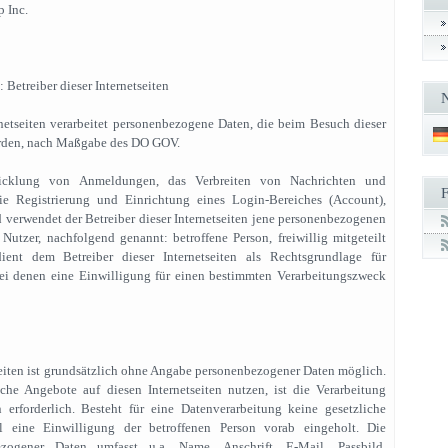
 Inc.
Betreiber dieser Internetseiten
rnetseiten verarbeitet personenbezogene Daten, die beim Besuch dieser
erden, nach Maßgabe des DO GOV.
icklung von Anmeldungen, das Verbreiten von Nachrichten und
ie Registrierung und Einrichtung eines Login-Bereiches (Account),
nd verwendet der Betreiber dieser Internetseiten jene personenbezogenen
utzer, nachfolgend genannt: betroffene Person, freiwillig mitgeteilt
nt dem Betreiber dieser Internetseiten als Rechtsgrundlage für
ei denen eine Einwilligung für einen bestimmten Verarbeitungszweck
eiten ist grundsätzlich ohne Angabe personenbezogener Daten möglich.
iche Angebote auf diesen Internetseiten nutzen, ist die Verarbeitung
erforderlich. Besteht für eine Datenverarbeitung keine gesetzliche
l eine Einwilligung der betroffenen Person vorab eingeholt. Die
ezogener Daten umfasst u.a. Name, Anschrift, E-Mail, Passbild,