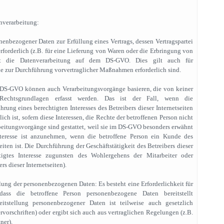
nverarbeitung:
onenbezogener Daten zur Erfüllung eines Vertrags, dessen Vertragspartei
 erforderlich (z.B. für eine Lieferung von Waren oder die Erbringung von
uht die Datenverarbeitung auf dem DS-GVO. Dies gilt auch für
e zur Durchführung vorvertraglicher Maßnahmen erforderlich sind.
 DS-GVO können auch Verarbeitungsvorgänge basieren, die von keiner
Rechtsgrundlagen erfasst werden. Das ist der Fall, wenn die
rung eines berechtigten Interesses des Betreibers dieser Internetseiten
lich ist, sofern diese Interessen, die Rechte der betroffenen Person nicht
eitungsvorgänge sind gestattet, weil sie im DS-GVO besonders erwähnt
Interesse ist anzunehmen, wenn die betroffene Person ein Kunde des
seiten ist. Die Durchführung der Geschäftstätigkeit des Betreibers dieser
chtigtes Interesse zugunsten des Wohlergehens der Mitarbeiter oder
rs dieser Internetseiten).
llung der personenbezogenen Daten: Es besteht eine Erforderlichkeit für
 dass die betroffene Person personenbezogene Daten bereitstellt
reitstellung personenbezogener Daten ist teilweise auch gesetzlich
rvorschriften) oder ergibt sich auch aus vertraglichen Regelungen (z.B.
ner).