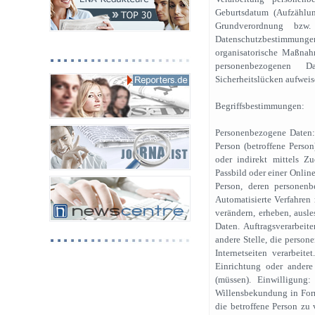
Geburtsdatum (Aufzählun
Grundverordnung bzw.
Datenschutzbestimmungen
organisatorische Maßnah
personenbezogenen D
Sicherheitslücken aufweise
Begriffsbestimmungen:
Personenbezogene Daten:
Person (betroffene Person
oder indirekt mittels 
Passbild oder einer Onlin
Person, deren personenb
Automatisierte Verfahren 
verändern, erheben, ausle
Daten. Auftragsverarbeite
andere Stelle, die person
Internetseiten verarbeite
Einrichtung oder andere
(müssen). Einwilligung
Willensbekundung in Form
die betroffene Person zu 