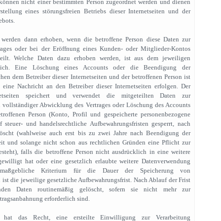
 können nicht einer bestimmten Person zugeordnet werden und dienen
stellung eines störungsfreien Betriebs dieser Internetseiten und der
ebots.
werden dann erhoben, wenn die betroffene Person diese Daten zur
rages oder bei der Eröffnung eines Kunden- oder Mitglieder-Kontos
tteilt. Welche Daten dazu erhoben werden, ist aus dem jeweiligen
htlich. Eine Löschung eines Accounts oder die Beendigung der
en dem Betreiber dieser Internetseiten und der betroffenen Person ist
ine Nachricht an den Betreiber dieser Internetseiten erfolgen. Der
netseiten speichert und verwendet die mitgeteilten Daten zur
 vollständiger Abwicklung des Vertrages oder Löschung des Accounts
troffenen Person (Konto, Profil und gespeicherte personenbezogene
 steuer- und handelsrechtliche Aufbewahrungsfristen gesperrt, nach
elöscht (wahlweise auch erst bis zu zwei Jahre nach Beendigung der
it und solange nicht schon aus rechtlichen Gründen eine Pflicht zur
teht), falls die betroffene Person nicht ausdrücklich in eine weitere
ewilligt hat oder eine gesetzlich erlaubte weitere Datenverwendung
 maßgebliche Kriterium für die Dauer der Speicherung von
st die jeweilige gesetzliche Aufbewahrungsfrist. Nach Ablauf der Frist
nden Daten routinemäßig gelöscht, sofern sie nicht mehr zur
rtragsanbahnung erforderlich sind.
 hat das Recht, eine ersteilte Einwilligung zur Verarbeitung