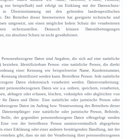
g nur beispielhaft) und erfolgt im Einklang mit der Datenschutz-
 in Übereinstimmung mit den geltenden landesspezifischen
. Der Betreiber dieser Internetseiten hat geeignete technische und
men umgesetzt, um einen möglichst hohen Schutz der verarbeiteten
aten sicherzustellen. Dennoch können Datenübertragungen
n, ein absoluter Schutz ist nicht gewährleistet.
 Personenbezogene Daten sind Angaben, die sich auf eine natürliche
) beziehen. Identifizierbare Person: eine natürliche Person, die direkt
Zuordnung einer Kennung wie beispielsweise Name, Kundennummer,
e-Kennung identifiziert werden kann. Betroffene Person: Jede natürliche
ezogene Daten elektronisch verarbeitet werden. Datenverarbeitung:
mit personenbezogenen Daten wie u.a. ordnen, speichern, verarbeiten,
sen, abfragen oder erfassen, löschen, verknüpfen oder abgleichen von
r für Daten und Dritte: Eine natürliche oder juristische Person oder
enbezogene Daten im Auftrag bzw. Verantwortung des Betreibers dieser
t. Datenempfänger: eine natürliche oder juristische Person, Behörde,
 Stelle, der gegenüber personenbezogene Daten offengelegt werden
: Eine von der betroffenen Person unmissverständlich abgegebene
 einer Erklärung oder einer anderen bestätigenden Handlung, mit der
verstehen gibt, dass sie mit der Verarbeitung ihrer personenbezogenen