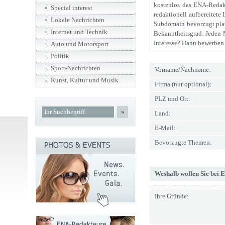
kostenlos das ENA-Redak
Special interest
redaktionell aufbereitete 
Lokale Nachrichten
Subdomain bevorzugt platz
Internet und Technik
Bekanntheitsgrad. Jeden 
Interesse? Dann bewerben 
Auto und Motorsport
Politik
Sport-Nachrichten
Vorname/Nachname:
Kunst, Kultur und Musik
Firma (nur optional):
PLZ und Ort:
»
Land:
E-Mail:
Bevorzugte Themen:
Weshalb wollen Sie bei 
Ihre Gründe: