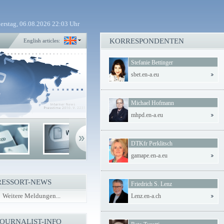
erstag, 06.08.2026 22:03 Uhr
KORRESPONDENTEN
English articles:
Stefanie Bettinger
sbet.en-a.eu
Michael Hofmann
mhpd.en-a.eu
DTKfr Perklitsch
gamape.en-a.eu
RESSORT-NEWS
Friedrich S. Lenz
Weitere Meldungen...
Lenz.en-a.ch
JOURNALIST-INFO