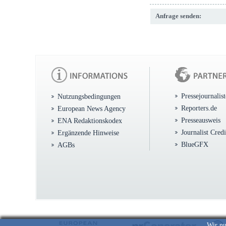
Anfrage senden:
Pressejournalis
Nutzungsbedingungen
Reporters.de
European News Agency
Presseausweis
ENA Redaktionskodex
Journalist Cred
Ergänzende Hinweise
BlueGFX
AGBs
Wir nu