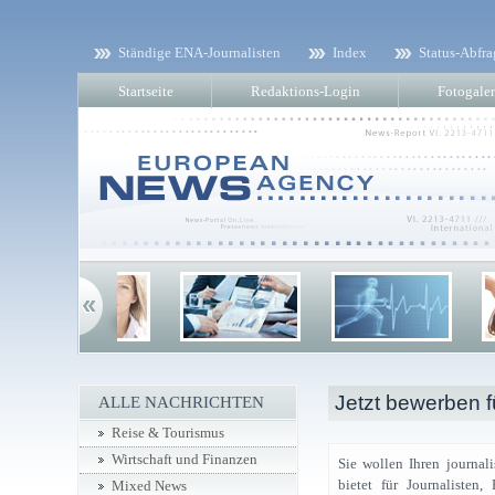
Ständige ENA-Journalisten
Index
Status-Abfra
Startseite
Redaktions-Login
Fotogaler
Jetzt bewerben 
ALLE NACHRICHTEN
Reise & Tourismus
Wirtschaft und Finanzen
Sie wollen Ihren journa
bietet für Journalisten
Mixed News