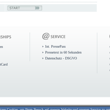
Int. PressePass
ten
Pressetext in 60 Sekunden
Datenschutz - DSGVO
itCard
tzen Cookies, um Ihren Besuch auf unserer Website und unseren Service zu op