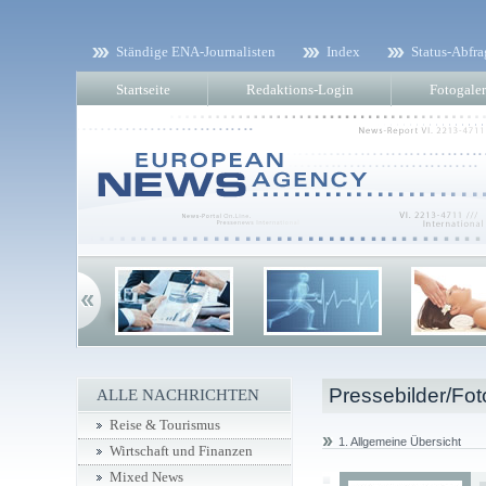
Ständige ENA-Journalisten
Index
Status-Abfra
Startseite
Redaktions-Login
Fotogaler
Pressebilder/Fot
ALLE NACHRICHTEN
Reise & Tourismus
1. Allgemeine Übersicht
Wirtschaft und Finanzen
Mixed News