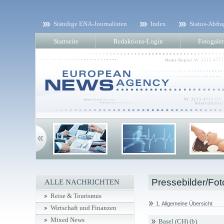
Ständige ENA-Journalisten
Index
Status-Abfra
Startseite
Redaktions-Login
Fotogaler
Pressebilder/Fot
ALLE NACHRICHTEN
Reise & Tourismus
1. Allgemeine Übersicht
Wirtschaft und Finanzen
Mixed News
Basel (CH) (b)