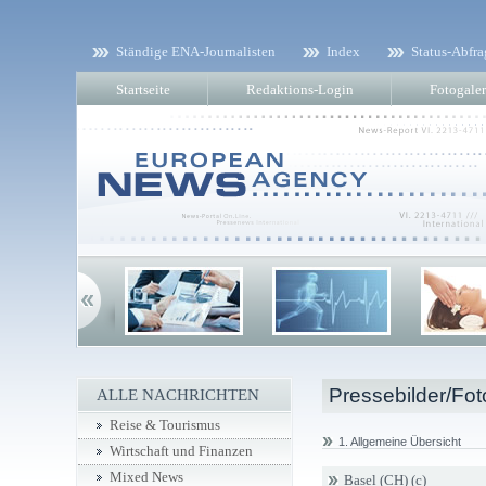
Ständige ENA-Journalisten
Index
Status-Abfra
Startseite
Redaktions-Login
Fotogaler
Pressebilder/Fot
ALLE NACHRICHTEN
Reise & Tourismus
1. Allgemeine Übersicht
Wirtschaft und Finanzen
Mixed News
Basel (CH) (c)