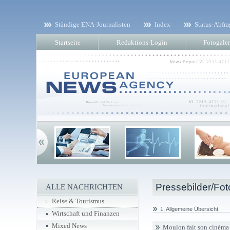
Ständige ENA-Journalisten
Index
Status-Abfra
Startseite
Redaktions-Login
Fotogaler
Pressebilder/Fot
ALLE NACHRICHTEN
Reise & Tourismus
1. Allgemeine Übersicht
Wirtschaft und Finanzen
Mixed News
Moulon fait son cinéma