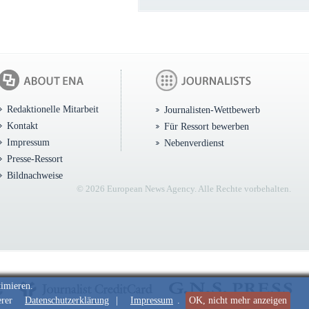
Redaktionelle Mitarbeit
Journalisten-Wettbewerb
Kontakt
Für Ressort bewerben
Impressum
Nebenverdienst
Presse-Ressort
Bildnachweise
© 2026 European News Agency. Alle Rechte vorbehalten.
timieren.
erer
Datenschutzerklärung
|
Impressum
.
OK, nicht mehr anzeigen