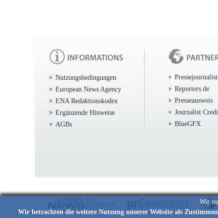
Pressejournalis
Nutzungsbedingungen
Reporters.de
European News Agency
Presseausweis
ENA Redaktionskodex
Journalist Cred
Ergänzende Hinweise
BlueGFX
AGBs
Wir nu
Wir betrachten die weitere Nutzung unserer Website als Zustimmu