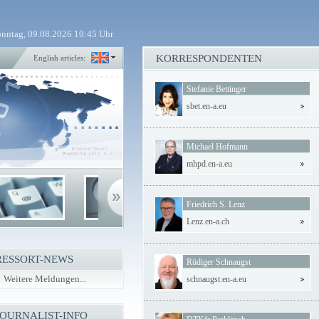
nntag, 09.08.2026 10:45 Uhr
KORRESPONDENTEN
English articles:
Stefanie Bettinger
sbet.en-a.eu
Michael Hofmann
mhpd.en-a.eu
Friedrich S. Lenz
Lenz.en-a.ch
RESSORT-NEWS
Rüdiger Schnaugst
Weitere Meldungen...
schnaugst.en-a.eu
JOURNALIST-INFO