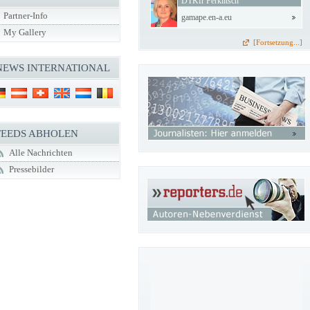
DTKfr Perklitsch
Partner-Info
gamape.en-a.eu
My Gallery
[Fortsetzung...]
NEWS INTERNATIONAL
FEEDS ABHOLEN
Alle Nachrichten
Pressebilder