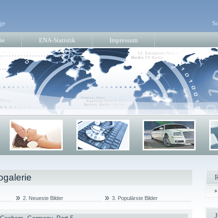
ge
So
ie
ENA-Statistik
Impressum
ogalerie
2. Neueste Bilder
3. Populärste Bilder