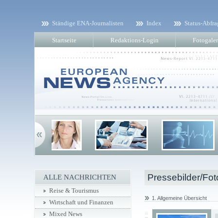
Ständige ENA-Journalisten
Index
Status-Abfra
Startseite
Redaktions-Login
Fotogaler
Pressebilder/Fot
ALLE NACHRICHTEN
Reise & Tourismus
1. Allgemeine Übersicht
Wirtschaft und Finanzen
Mixed News