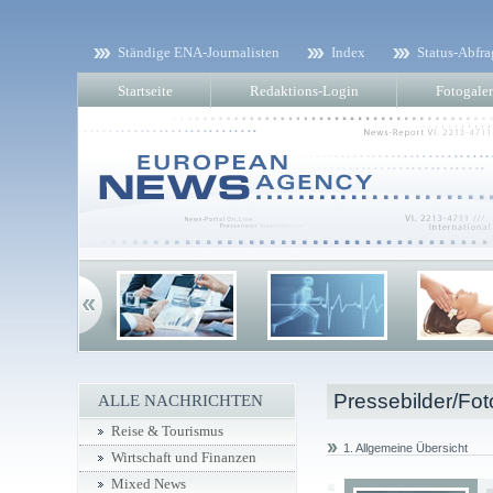
Ständige ENA-Journalisten
Index
Status-Abfra
Startseite
Redaktions-Login
Fotogaler
Pressebilder/Fot
ALLE NACHRICHTEN
Reise & Tourismus
1. Allgemeine Übersicht
Wirtschaft und Finanzen
Mixed News