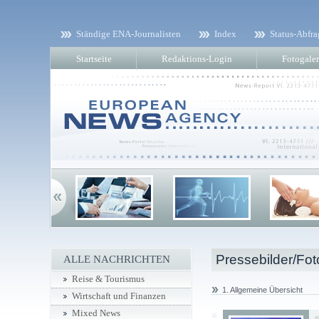
Ständige ENA-Journalisten
Index
Status-Abfra
Startseite
Redaktions-Login
Fotogaler
Pressebilder/Fot
ALLE NACHRICHTEN
Reise & Tourismus
1. Allgemeine Übersicht
Wirtschaft und Finanzen
Mixed News