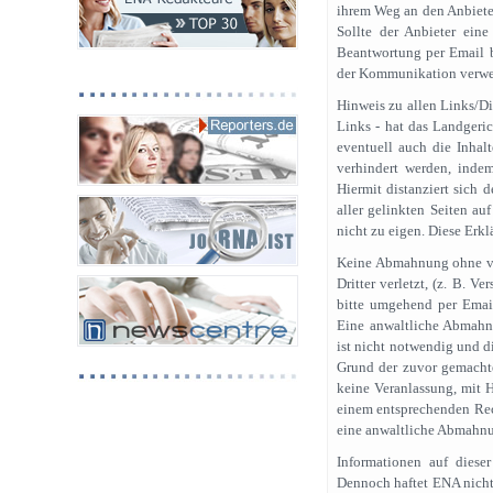
ihrem Weg an den Anbieter
Sollte der Anbieter ein
Beantwortung per Email be
der Kommunikation verwe
Hinweis zu allen Links/Di
Links - hat das Landgeri
eventuell auch die Inhal
verhindert werden, indem
Hiermit distanziert sich 
aller gelinkten Seiten au
nicht zu eigen. Diese Erkl
Keine Abmahnung ohne vor
Dritter verletzt, (z. B. V
bitte umgehend per Email
Eine anwaltliche Abmahn
ist nicht notwendig und d
Grund der zuvor gemacht
keine Veranlassung, mit H
einem entsprechenden Rec
eine anwaltliche Abmahnu
Informationen auf dieser
Dennoch haftet ENA nicht 