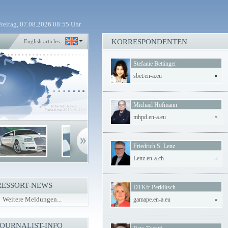
Freitag, 07.08.2026 08:55 Uhr
KORRESPONDENTEN
English articles:
Stefanie Bettinger
sbet.en-a.eu
Michael Hofmann
mhpd.en-a.eu
Friedrich S. Lenz
Lenz.en-a.ch
RESSORT-NEWS
DTKfr Perklitsch
Weitere Meldungen...
gamape.en-a.eu
JOURNALIST-INFO