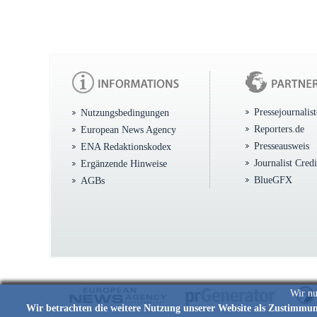
Pressejournalis
Nutzungsbedingungen
Reporters.de
European News Agency
Presseausweis
ENA Redaktionskodex
Journalist Cred
Ergänzende Hinweise
BlueGFX
AGBs
Wir nu
Wir betrachten die weitere Nutzung unserer Website als Zustimmu