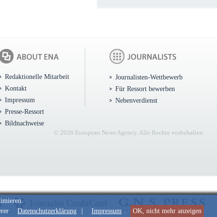
Redaktionelle Mitarbeit
Journalisten-Wettbewerb
Kontakt
Für Ressort bewerben
Impressum
Nebenverdienst
Presse-Ressort
Bildnachweise
© 2026 European News Agency. Alle Rechte vorbehalten.
timieren.
erer
Datenschutzerklärung
|
Impressum
.
OK, nicht mehr anzeigen