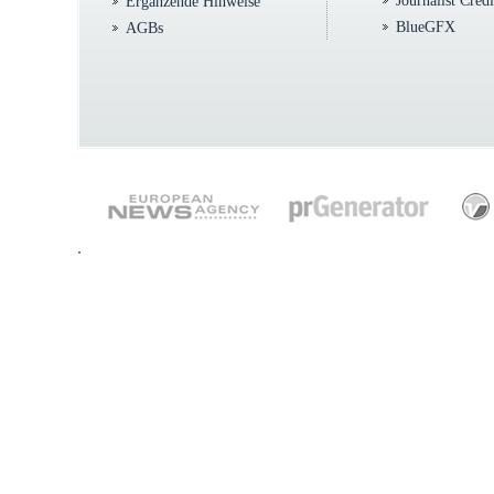
Journalist Cred
Ergänzende Hinweise
BlueGFX
AGBs
.