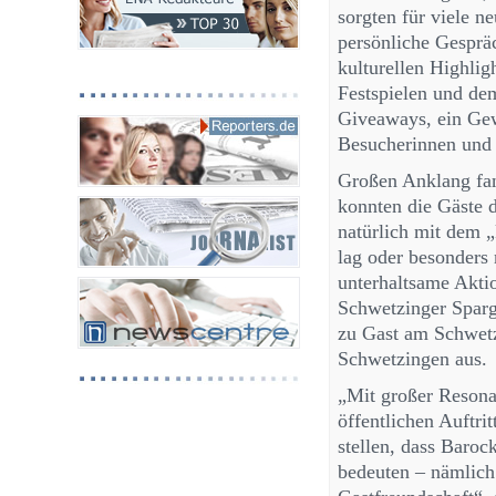
sorgten für viele n
persönliche Gesprä
kulturellen Highli
Festspielen und dem
Giveaways, ein Gew
Besucherinnen und
Großen Anklang fan
konnten die Gäste 
natürlich mit dem 
lag oder besonders 
unterhaltsame Akti
Schwetzinger Sparg
zu Gast am Schwetz
Schwetzingen aus.
„Mit großer Resona
öffentlichen Auftr
stellen, dass Baroc
bedeuten – nämlich 