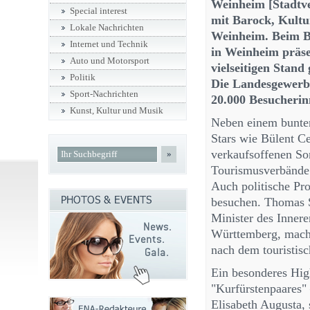
Weinheim [Stadtve
Special interest
mit Barock, Kult
Lokale Nachrichten
Weinheim. Beim B
Internet und Technik
in Weinheim präse
Auto und Motorsport
vielseitigen Stan
Politik
Die Landesgewerbe
Sport-Nachrichten
20.000 Besucherin
Kunst, Kultur und Musik
Neben einem bunte
Stars wie Bülent C
verkaufsoffenen So
»
Tourismusverbände 
Auch politische Pr
besuchen. Thomas St
Minister des Inner
Württemberg, macht
nach dem touristisc
Ein besonderes Hig
"Kurfürstenpaares"
Elisabeth Augusta, 