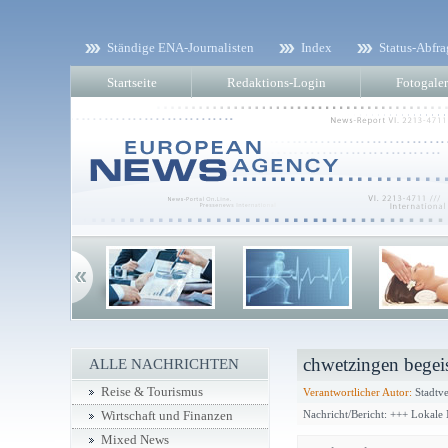
Ständige ENA-Journalisten
Index
Status-Abfra
Startseite
Redaktions-Login
Fotogaler
chwetzingen begeis
ALLE NACHRICHTEN
Reise & Tourismus
Verantwortlicher Autor:
Stadtv
Nachricht/Bericht: +++ Lokale
Wirtschaft und Finanzen
Mixed News