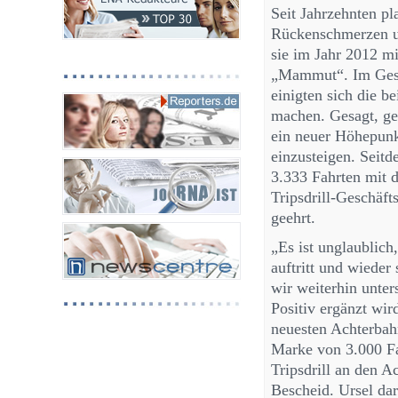
Seit Jahrzehnten p
Rückenschmerzen un
sie im Jahr 2012 mi
„Mammut“. Im Gespr
einigten sich die b
machen. Gesagt, ge
ein neuer Höhepunkt
einzusteigen. Seitd
3.333 Fahrten mit d
Tripsdrill-Geschäft
geehrt.
„Es ist unglaublich,
auftritt und wiede
wir weiterhin unter
Positiv ergänzt wi
neuesten Achterbahn
Marke von 3.000 Fa
Tripsdrill an den A
Bescheid. Ursel dar