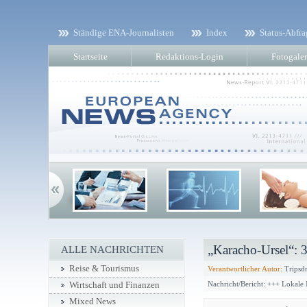
Ständige ENA-Journalisten
Index
Status-Abfra
Startseite
Redaktions-Login
Fotogaler
„Karacho-Ursel“: 3
ALLE NACHRICHTEN
Reise & Tourismus
Verantwortlicher Autor:
Tripsdr
Nachricht/Bericht: +++ Lokale
Wirtschaft und Finanzen
Mixed News