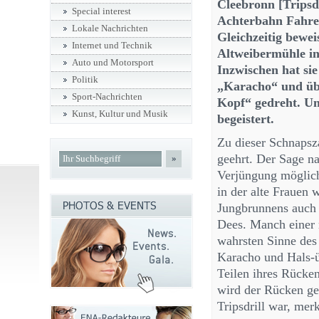
Cleebronn [Tripsdr
Special interest
Achterbahn Fahren
Lokale Nachrichten
Gleichzeitig bewei
Internet und Technik
Altweibermühle in 
Auto und Motorsport
Inzwischen hat si
Politik
„Karacho“ und übe
Sport-Nachrichten
Kopf“ gedreht. Un
Kunst, Kultur und Musik
begeistert.
Zu dieser Schnapsz
geehrt. Der Sage n
»
Verjüngung möglich
in der alte Frauen
Jungbrunnens auch h
Dees. Manch einer 
wahrsten Sinne des 
Karacho und Hals-ü
Teilen ihres Rücken
wird der Rücken ge
Tripsdrill war, merk