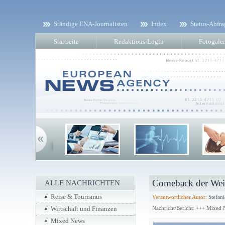
Ständige ENA-Journalisten
Index
Status-Abfra
Startseite
Redaktions-Login
Fotogaler
Comeback der Wei
ALLE NACHRICHTEN
Reise & Tourismus
Verantwortlicher Autor:
Stefani
Nachricht/Bericht: +++ Mixed
Wirtschaft und Finanzen
Mixed News