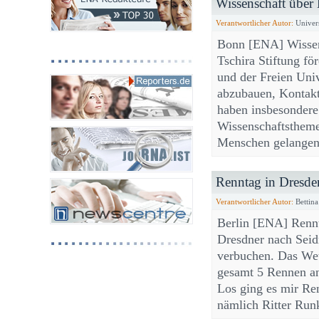
Wissenschaft über B
Verantwortlicher Autor:
Univers
Bonn [ENA] Wissens
Tschira Stiftung fö
und der Freien Univ
abzubauen, Kontakte
haben insbesondere
Wissenschaftsthemen
Menschen gelang
Renntag in Dresde
Verantwortlicher Autor:
Bettina
Berlin [ENA] Rennt
Dresdner nach Seid
verbuchen. Das Wett
gesamt 5 Rennen an
Los ging es mir R
nämlich Ritter Ru