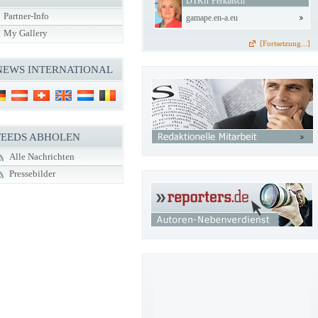
DTKfr Perklitsch
Partner-Info
gamape.en-a.eu
My Gallery
[Fortsetzung...]
NEWS INTERNATIONAL
FEEDS ABHOLEN
Alle Nachrichten
Pressebilder