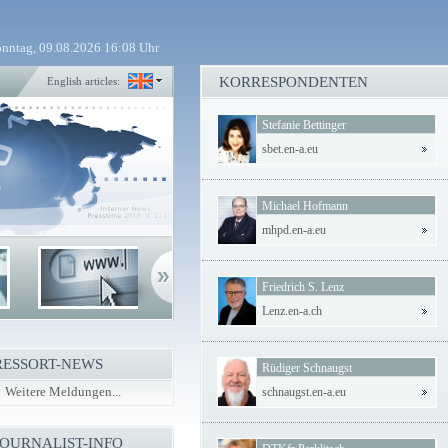
nntag, 09.08.2026 16:08 Uhr
KORRESPONDENTEN
English articles:
Stefanie Bettinger
sbet.en-a.eu
Michael Hofmann
mhpd.en-a.eu
Friedrich S. Lenz
Lenz.en-a.ch
RESSORT-NEWS
Rüdiger Schnaugst
Weitere Meldungen...
schnaugst.en-a.eu
JOURNALIST-INFO