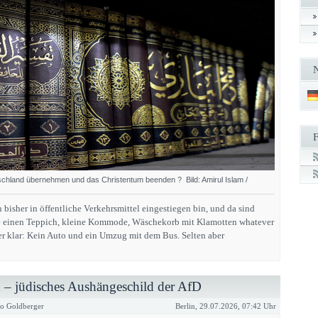
schland übernehmen und das Christentum beenden ? Bild: Amirul Islam /
bisher in öffentliche Verkehrsmittel eingestiegen bin, und da sind
ie einen Teppich, kleine Kommode, Wäschekorb mit Klamotten whatever
er klar: Kein Auto und ein Umzug mit dem Bus. Selten aber
– jüdisches Aushängeschild der AfD
o Goldberger
Berlin, 29.07.2026, 07:42 Uhr