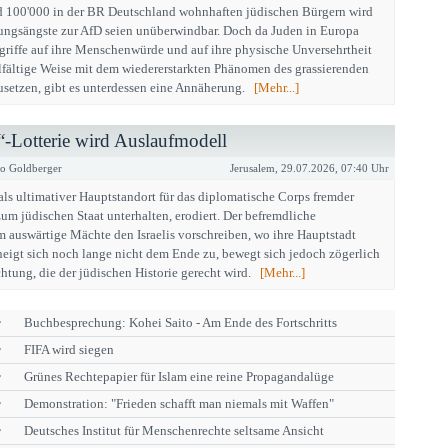
d 100'000 in der BR Deutschland wohnhaften jüdischen Bürgern wird
ngsängste zur AfD seien unüberwindbar. Doch da Juden in Europa
griffe auf ihre Menschenwürde und auf ihre physische Unversehrtheit
ielfältige Weise mit dem wiedererstarkten Phänomen des grassierenden
usetzen, gibt es unterdessen eine Annäherung.
[Mehr...]
t“-Lotterie wird Auslaufmodell
o Goldberger
Jerusalem, 29.07.2026, 07:40 Uhr
als ultimativer Hauptstandort für das diplomatische Corps fremder
um jüdischen Staat unterhalten, erodiert. Der befremdliche
auswärtige Mächte den Israelis vorschreiben, wo ihre Hauptstadt
 neigt sich noch lange nicht dem Ende zu, bewegt sich jedoch zögerlich
chtung, die der jüdischen Historie gerecht wird.
[Mehr...]
r
Buchbesprechung: Kohei Saito - Am Ende des Fortschritts
r
FIFA wird siegen
r
Grünes Rechtepapier für Islam eine reine Propagandalüge
r
Demonstration: "Frieden schafft man niemals mit Waffen"
r
Deutsches Institut für Menschenrechte seltsame Ansicht