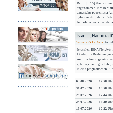
Berlin [ENA] Von den run
angenommen, ihre Berühru
angesichts pausenloser An
gehalten sind, sich auf v
Judenhasses auseinanderz
Israels „Hauptstad
Verantwortlicher Autor:
Ronald
Jerusalem [ENA] Tel Aviv 
Länder, die Beziehungen z
Automatismus, gemäss dem 
gefälligst zu liegen habe,
in eine pragmatischere Ri
03.08.2026
09:58 Uh
31.07.2026
10:58 Uh
29.07.2026
07:44 Uh
24.07.2026
14:30 Uh
19.07.2026
19:22 Uh