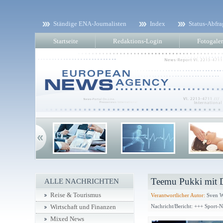
Ständige ENA-Journalisten
Index
Status-Abfra
Startseite
Redaktions-Login
Fotogaler
Teemu Pukki mit D
ALLE NACHRICHTEN
Reise & Tourismus
Verantwortlicher Autor:
Sven W
Nachricht/Bericht: +++ Sport-
Wirtschaft und Finanzen
Mixed News