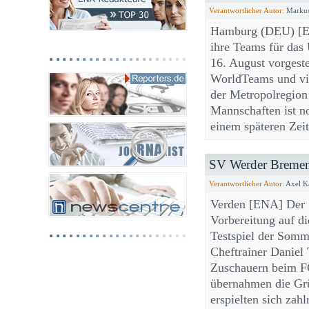
Verantwortlicher Autor:
Markus
Hamburg (DEU) [E
ihre Teams für das
16. August vorgeste
WorldTeams und vi
der Metropolregion
Mannschaften ist n
einem späteren Zei
SV Werder Bremen s
Verantwortlicher Autor:
Axel K
Verden [ENA] Der S
Vorbereitung auf di
Testspiel der Somm
Cheftrainer Daniel
Zuschauern beim FC
übernahmen die Grü
erspielten sich za