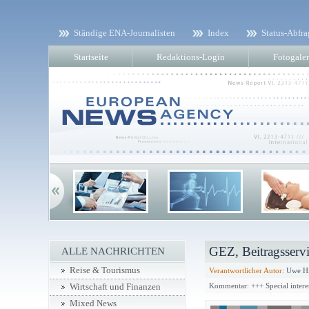
Ständige ENA-Journalisten
Index
Status-Abfra
Startseite
Redaktions-Login
Fotogaler
GEZ, Beitragsserv
ALLE NACHRICHTEN
Reise & Tourismus
Verantwortlicher Autor:
Uwe Hi
Kommentar: +++ Special intere
Wirtschaft und Finanzen
Mixed News