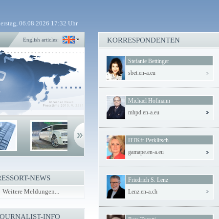
erstag, 06.08.2026 17:32 Uhr
KORRESPONDENTEN
English articles:
Stefanie Bettinger
sbet.en-a.eu
Michael Hofmann
mhpd.en-a.eu
DTKfr Perklitsch
gamape.en-a.eu
RESSORT-NEWS
Friedrich S. Lenz
Weitere Meldungen...
Lenz.en-a.ch
JOURNALIST-INFO