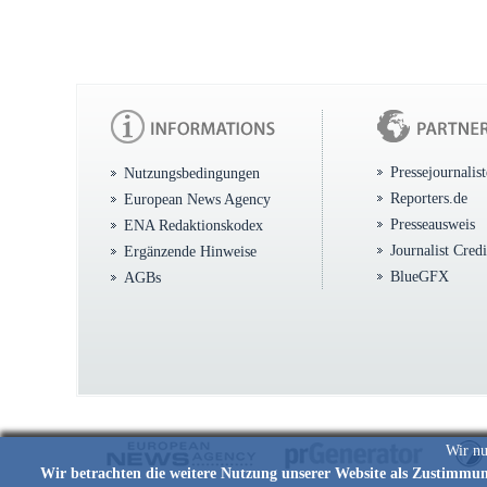
Pressejournalis
Nutzungsbedingungen
Reporters.de
European News Agency
Presseausweis
ENA Redaktionskodex
Journalist Cred
Ergänzende Hinweise
BlueGFX
AGBs
Wir nu
Wir betrachten die weitere Nutzung unserer Website als Zustimmu