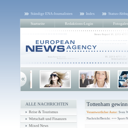
Ständige ENA-Journalisten
Index
Status-Abfra
Startseite
Redaktions-Login
Fotogaler
Tottenham gewinnt
ALLE NACHRICHTEN
Reise & Tourismus
Verantwortlicher Autor:
Sven W
Nachricht/Bericht: +++ Sport-
Wirtschaft und Finanzen
Mixed News