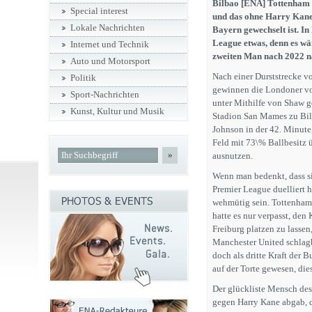
Bilbao [ENA] Tottenham H
Special interest
und das ohne Harry Kane,
Lokale Nachrichten
Bayern gewechselt ist. I
League etwas, denn es w
Internet und Technik
zweiten Man nach 2022 n
Auto und Motorsport
Nach einer Durststrecke v
Politik
gewinnen die Londoner vo
Sport-Nachrichten
unter Mithilfe von Shaw g
Kunst, Kultur und Musik
Stadion San Mames zu Bil
Johnson in der 42. Minut
Feld mit 73\% Ballbesitz 
»
ausnutzen.
Wenn man bedenkt, dass si
Premier League duelliert h
wehmütig sein. Tottenham 
hatte es nur verpasst, de
Freiburg platzen zu lasse
Manchester United schlagb
doch als dritte Kraft der 
auf der Torte gewesen, die
Der glückliste Mensch des
gegen Harry Kane abgab, d