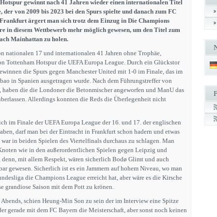
otspur gewinnt nach 41 Jahren wieder einen internationalen Titel
 der von 2009 bis 2023 bei den Spurs spielte und danach zum FC
n Frankfurt ärgert man sich trotz dem Einzug in Die Champions
äre in diesem Wettbewerb mehr möglich gewesen, um den Titel zum
ach Mainhattan zu holen.
on nationalen 17 und internationalen 41 Jahren ohne Trophäe,
n Tottenham Hotspur die UEFA Europa League. Durch ein Glückstor
ewinnen die Spurs gegen Manchester United mit 1-0 im Finale, das im
bao in Spanien ausgetragen wurde. Nach dem Führungstreffer von
e, haben die die Londoner die Betonmischer angeworfen und ManU das
überlassen. Allerdings konnten die Reds die Überlegenheit nicht
ch im Finale der UEFA Europa League der 16. und 17. der englischen
aben, darf man bei der Eintracht in Frankfurt schon hadern und etwas
war in beiden Spielen des Viertelfinals durchaus zu schlagen. Man
n Knoten wie in den außerordentlichen Spielen gegen Leipzig und
n, denn, mit allem Respekt, wären sicherlich Bodø Glimt und auch
ar gewesen. Sicherlich ist es ein Jammern auf hohem Niveau, wo man
Bundesliga die Champions League erreicht hat, aber wäre es die Kirsche
se grandiose Saison mit dem Pott zu krönen.
 Abends, schien Heung-Min Son zu sein der im Interview eine Spitze
er gerade mit dem FC Bayern die Meisterschaft, aber sonst noch keinen