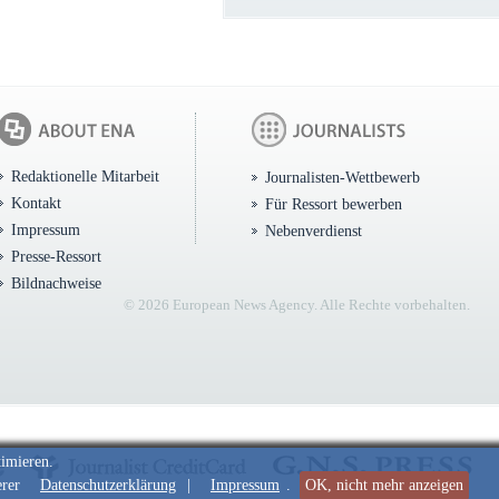
Redaktionelle Mitarbeit
Journalisten-Wettbewerb
Kontakt
Für Ressort bewerben
Impressum
Nebenverdienst
Presse-Ressort
Bildnachweise
© 2026 European News Agency. Alle Rechte vorbehalten.
timieren.
erer
Datenschutzerklärung
|
Impressum
.
OK, nicht mehr anzeigen