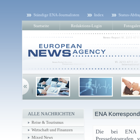
Ständige ENA-Journalisten
Index
Status-Abfra
Startseite
Redaktions-Login
Fotogaler
ENA Korresponde
ALLE NACHRICHTEN
Reise & Tourismus
Wirtschaft und Finanzen
Die bei ENA re
Mixed News
Pressefotografen 